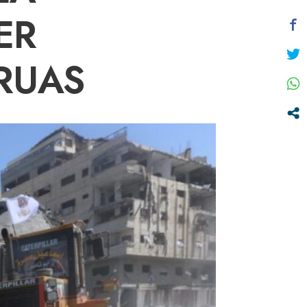
ER
RUAS