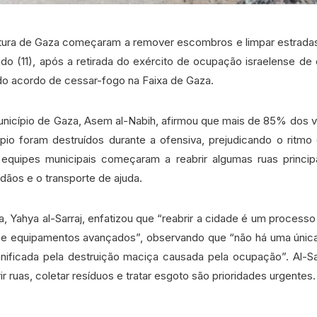
itura de Gaza começaram a remover escombros e limpar estradas
o (11), após a retirada do exército de ocupação israelense de 
do acordo de cessar-fogo na Faixa de Gaza.
nicípio de Gaza, Asem al-Nabih, afirmou que mais de 85% dos 
io foram destruídos durante a ofensiva, prejudicando o ritmo 
quipes municipais começaram a reabrir algumas ruas principai
dãos e o transporte de ajuda.
a, Yahya al-Sarraj, enfatizou que “reabrir a cidade é um process
s e equipamentos avançados”, observando que “não há uma únic
nificada pela destruição maciça causada pela ocupação”. Al-Sa
ir ruas, coletar resíduos e tratar esgoto são prioridades urgentes.