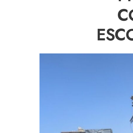
C
ESC