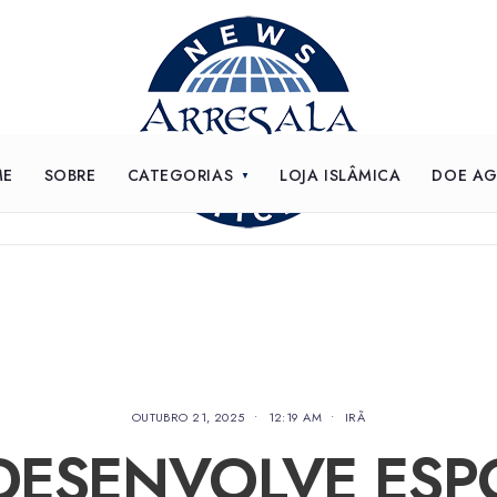
ME
SOBRE
CATEGORIAS
LOJA ISLÂMICA
DOE A
OUTUBRO 21, 2025
•
12:19 AM
•
IRÃ
 DESENVOLVE ESP