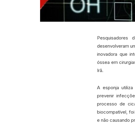
Pesquisadores d
desenvolveram uma
inovadora que in
óssea em cirurgia
Irã.
A esponja utiliz
prevenir infecçõ
processo de cica
biocompatível, foi
e não causando pr