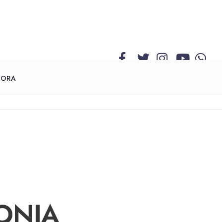
GORA
ONJA