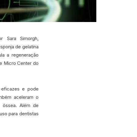
or Sara Simorgh,
sponja de gelatina
ula a regeneração
 e Micro Center do
s eficazes e pode
também aceleram o
ão óssea. Além de
 uso para dentistas