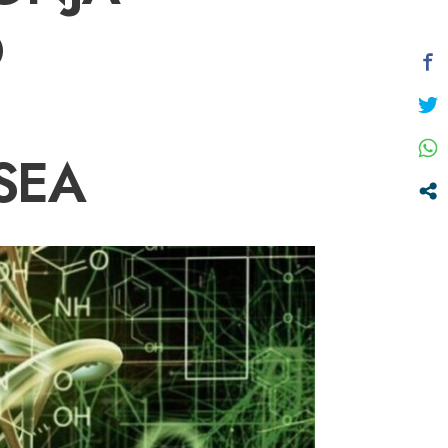
O
SEA