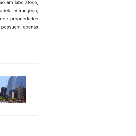
o em laboratório,
delo estrangeiro,
rece propriedades
os possuem apenas