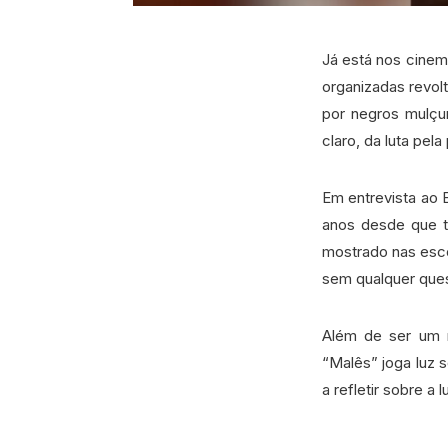
Já está nos cinem
organizadas revol
por negros mulçu
claro, da luta pela
Em entrevista ao B
anos desde que te
mostrado nas esco
sem qualquer que
Além de ser um m
“Malês” joga luz 
a refletir sobre a 