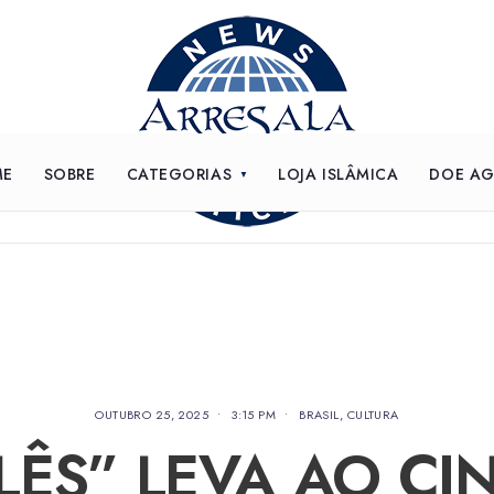
ME
SOBRE
CATEGORIAS
LOJA ISLÂMICA
DOE A
OUTUBRO 25, 2025
•
3:15 PM
•
BRASIL
,
CULTURA
LÊS” LEVA AO CI