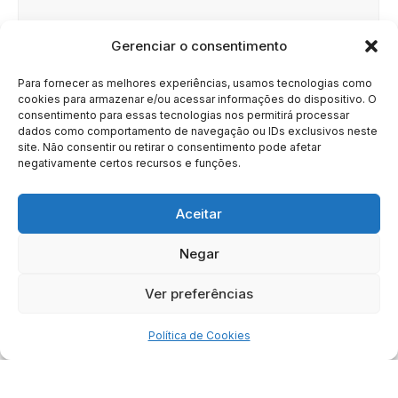
Gerenciar o consentimento
Site
Para fornecer as melhores experiências, usamos tecnologias como
cookies para armazenar e/ou acessar informações do dispositivo. O
consentimento para essas tecnologias nos permitirá processar
dados como comportamento de navegação ou IDs exclusivos neste
site. Não consentir ou retirar o consentimento pode afetar
negativamente certos recursos e funções.
Aceitar
Negar
HOME
SOBRE
BRASIL
DOE AGORA
Ver preferências
Copyright © 2020 - 2023 | Arresala Noticias™
Política de Cookies