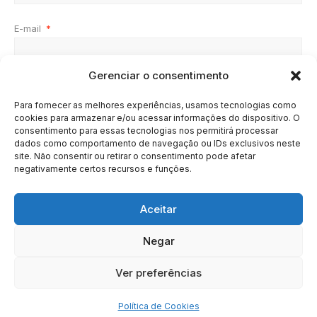
E-mail
*
Gerenciar o consentimento
Site
Para fornecer as melhores experiências, usamos tecnologias como
cookies para armazenar e/ou acessar informações do dispositivo. O
consentimento para essas tecnologias nos permitirá processar
dados como comportamento de navegação ou IDs exclusivos neste
site. Não consentir ou retirar o consentimento pode afetar
negativamente certos recursos e funções.
Aceitar
Negar
HOME
SOBRE
BRASIL
DOE AGORA
Ver preferências
Copyright © 2020 - 2023 | Arresala Noticias™
Política de Cookies