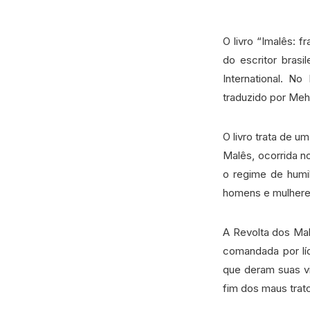
O livro “Imalês: 
do escritor brasi
International. N
traduzido por Meh
O livro trata de u
Malês, ocorrida n
o regime de humilh
homens e mulhere
A Revolta dos Malê
comandada por lí
que deram suas vi
fim dos maus trato