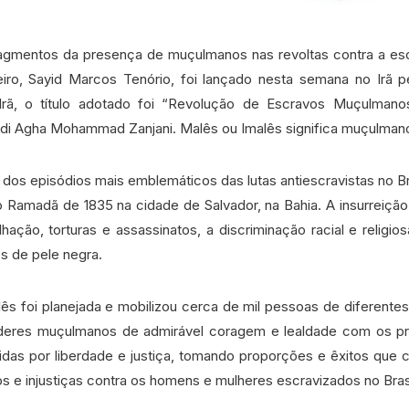
fragmentos da presença de muçulmanos nas revoltas contra a esc
leiro, Sayid Marcos Tenório, foi lançado nesta semana no Irã p
o Irã, o título adotado foi “Revolução de Escravos Muçulmanos
di Agha Mohammad Zanjani. Malês ou Imalês significa muçulmano 
m dos episódios mais emblemáticos das lutas antiescravistas no Br
o Ramadã de 1835 na cidade de Salvador, na Bahia. A insurreição
ação, torturas e assassinatos, a discriminação racial e religios
s de pele negra.
s foi planejada e mobilizou cerca de mil pessoas de diferentes e
deres muçulmanos de admirável coragem e lealdade com os prin
das por liberdade e justiça, tomando proporções e êxitos que c
s e injustiças contra os homens e mulheres escravizados no Brasi