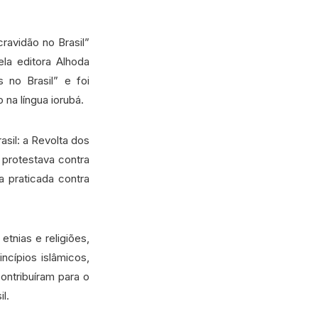
ravidão no Brasil”
ela editora Alhoda
 no Brasil” e foi
na língua iorubá.
asil: a Revolta dos
 protestava contra
a praticada contra
tnias e religiões,
cípios islâmicos,
ontribuíram para o
l.