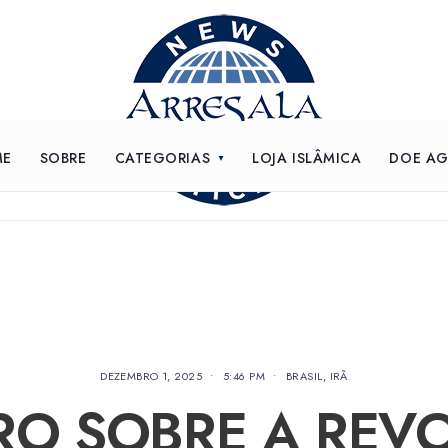
ME
SOBRE
CATEGORIAS
LOJA ISLÂMICA
DOE A
DEZEMBRO 1, 2025
•
5:46 PM
•
BRASIL
,
IRÃ
RO SOBRE A REV