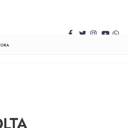
GORA
OLTA