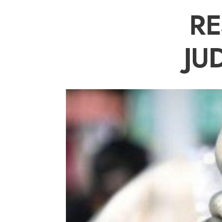
RE
JU