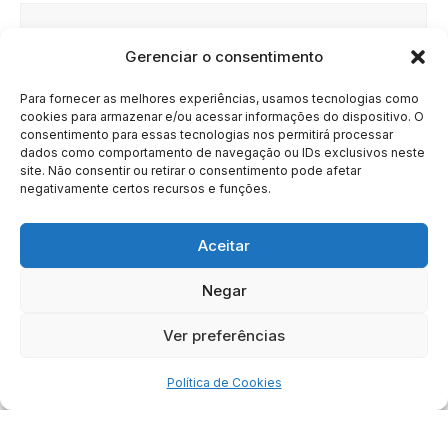
Gerenciar o consentimento
Site
Para fornecer as melhores experiências, usamos tecnologias como
cookies para armazenar e/ou acessar informações do dispositivo. O
consentimento para essas tecnologias nos permitirá processar
dados como comportamento de navegação ou IDs exclusivos neste
site. Não consentir ou retirar o consentimento pode afetar
negativamente certos recursos e funções.
Aceitar
Negar
HOME
SOBRE
BRASIL
DOE AGORA
Ver preferências
Copyright © 2020 - 2023 | Arresala Noticias™
Política de Cookies