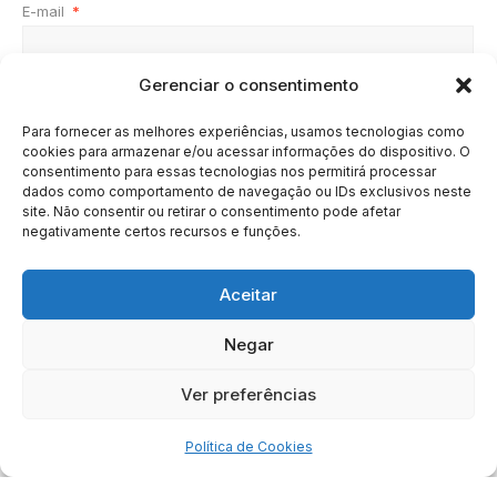
E-mail
*
Gerenciar o consentimento
Site
Para fornecer as melhores experiências, usamos tecnologias como
cookies para armazenar e/ou acessar informações do dispositivo. O
consentimento para essas tecnologias nos permitirá processar
dados como comportamento de navegação ou IDs exclusivos neste
site. Não consentir ou retirar o consentimento pode afetar
negativamente certos recursos e funções.
Aceitar
Negar
HOME
SOBRE
BRASIL
DOE AGORA
Ver preferências
Copyright © 2020 - 2023 | Arresala Noticias™
Política de Cookies