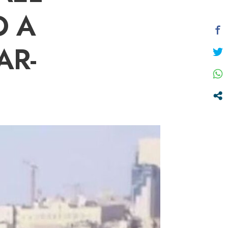
O A
AR-