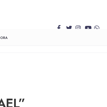
GORA
AEL”