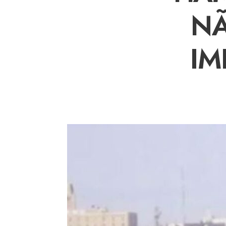
NÃ
IM