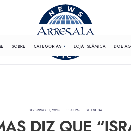
ME
SOBRE
CATEGORIAS
LOJA ISLÂMICA
DOE A
DEZEMBRO 11, 2025
•
11:41 PM
•
PALESTINA
AS DIZ QUE “ISR