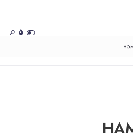
HO
HAM