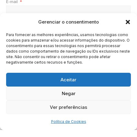
E-mail
*
Gerenciar o consentimento
Site
Para fornecer as melhores experiências, usamos tecnologias como
cookies para armazenar e/ou acessar informações do dispositivo. O
consentimento para essas tecnologias nos permitirá processar
dados como comportamento de navegação ou IDs exclusivos neste
site. Não consentir ou retirar o consentimento pode afetar
negativamente certos recursos e funções.
Aceitar
Negar
HOME
SOBRE
BRASIL
DOE AGORA
Ver preferências
Copyright © 2020 - 2023 | Arresala Noticias™
Política de Cookies