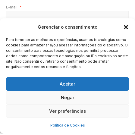
E-mail
*
Gerenciar o consentimento
Site
Para fornecer as melhores experiências, usamos tecnologias como
cookies para armazenar e/ou acessar informações do dispositivo. O
consentimento para essas tecnologias nos permitirá processar
dados como comportamento de navegação ou IDs exclusivos neste
site. Não consentir ou retirar o consentimento pode afetar
negativamente certos recursos e funções.
Aceitar
Negar
HOME
SOBRE
BRASIL
DOE AGORA
Ver preferências
Copyright © 2020 - 2023 | Arresala Noticias™
Política de Cookies