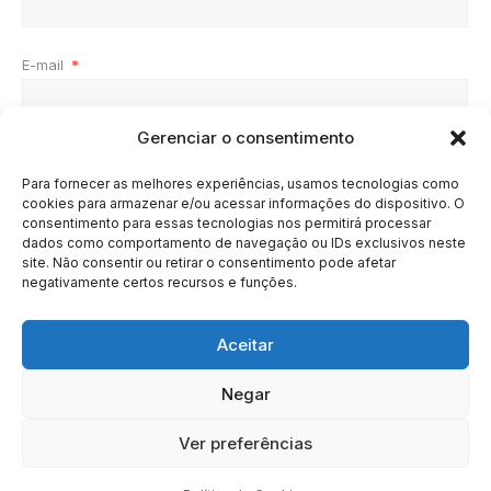
E-mail
*
Gerenciar o consentimento
Site
Para fornecer as melhores experiências, usamos tecnologias como
cookies para armazenar e/ou acessar informações do dispositivo. O
consentimento para essas tecnologias nos permitirá processar
dados como comportamento de navegação ou IDs exclusivos neste
site. Não consentir ou retirar o consentimento pode afetar
negativamente certos recursos e funções.
Aceitar
Negar
HOME
SOBRE
BRASIL
DOE AGORA
Ver preferências