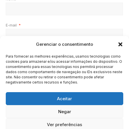
E-mail
*
Gerenciar o consentimento
Site
Para fornecer as melhores experiências, usamos tecnologias como
cookies para armazenar e/ou acessar informações do dispositivo. O
consentimento para essas tecnologias nos permitirá processar
dados como comportamento de navegação ou IDs exclusivos neste
site. Não consentir ou retirar o consentimento pode afetar
negativamente certos recursos e funções.
Aceitar
Negar
HOME
SOBRE
BRASIL
DOE AGORA
Ver preferências