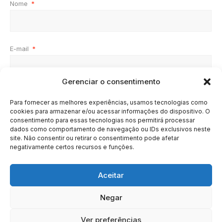
Nome
*
E-mail
*
Gerenciar o consentimento
Site
Para fornecer as melhores experiências, usamos tecnologias como
cookies para armazenar e/ou acessar informações do dispositivo. O
consentimento para essas tecnologias nos permitirá processar
dados como comportamento de navegação ou IDs exclusivos neste
site. Não consentir ou retirar o consentimento pode afetar
negativamente certos recursos e funções.
Aceitar
Negar
HOME
SOBRE
BRASIL
DOE AGORA
Ver preferências