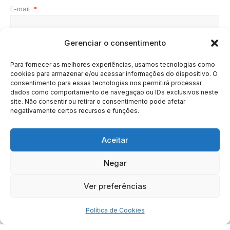
E-mail
*
Gerenciar o consentimento
Site
Para fornecer as melhores experiências, usamos tecnologias como
cookies para armazenar e/ou acessar informações do dispositivo. O
consentimento para essas tecnologias nos permitirá processar
dados como comportamento de navegação ou IDs exclusivos neste
site. Não consentir ou retirar o consentimento pode afetar
negativamente certos recursos e funções.
Aceitar
Negar
HOME
SOBRE
BRASIL
DOE AGORA
Ver preferências
Copyright © 2020 - 2023 | Arresala Noticias™
Política de Cookies