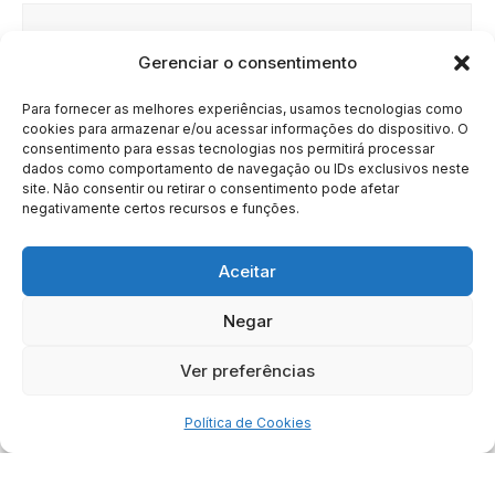
Gerenciar o consentimento
Site
Para fornecer as melhores experiências, usamos tecnologias como
cookies para armazenar e/ou acessar informações do dispositivo. O
consentimento para essas tecnologias nos permitirá processar
dados como comportamento de navegação ou IDs exclusivos neste
site. Não consentir ou retirar o consentimento pode afetar
negativamente certos recursos e funções.
Aceitar
Negar
HOME
SOBRE
BRASIL
DOE AGORA
Ver preferências
Copyright © 2020 - 2023 | Arresala Noticias™
Política de Cookies