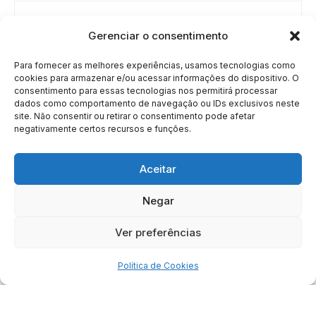
NEXT STORY
Gerenciar o consentimento
INSTITUTO DIZ QUE MARTÍRIO
DO IMAM KHAMENEI FOI
Para fornecer as melhores experiências, usamos tecnologias como
“CRIME HISTÓRICO”
cookies para armazenar e/ou acessar informações do dispositivo. O
consentimento para essas tecnologias nos permitirá processar
dados como comportamento de navegação ou IDs exclusivos neste
site. Não consentir ou retirar o consentimento pode afetar
negativamente certos recursos e funções.
Aceitar
Negar
HOME
SOBRE
BRASIL
DOE AGORA
Ver preferências
Copyright © 2020 - 2023 | Arresala Noticias™
Política de Cookies