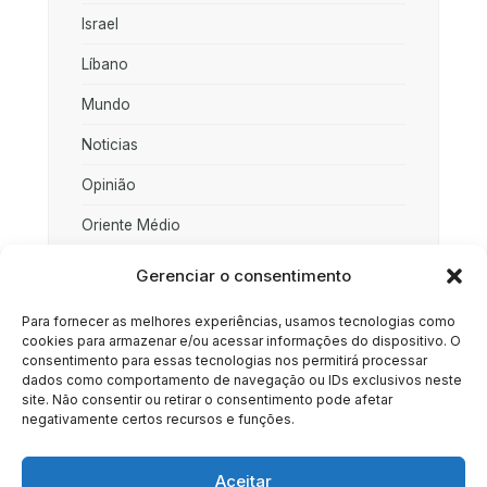
Israel
Líbano
Mundo
Noticias
Opinião
Oriente Médio
Palestina
Gerenciar o consentimento
Política
Para fornecer as melhores experiências, usamos tecnologias como
cookies para armazenar e/ou acessar informações do dispositivo. O
Rússia
consentimento para essas tecnologias nos permitirá processar
dados como comportamento de navegação ou IDs exclusivos neste
Sociedade
site. Não consentir ou retirar o consentimento pode afetar
negativamente certos recursos e funções.
Uncategorized
Aceitar