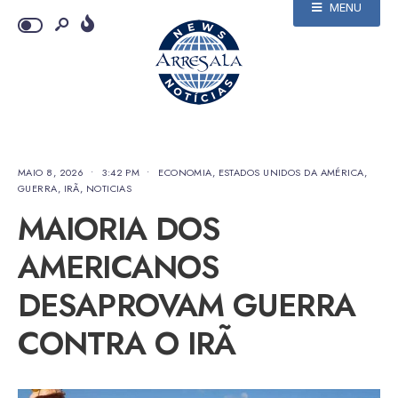
MENU
MAIO 8, 2026
•
3:42 PM
•
ECONOMIA
,
ESTADOS UNIDOS DA AMÉRICA
,
GUERRA
,
IRÃ
,
NOTICIAS
MAIORIA DOS
AMERICANOS
DESAPROVAM GUERRA
CONTRA O IRÃ