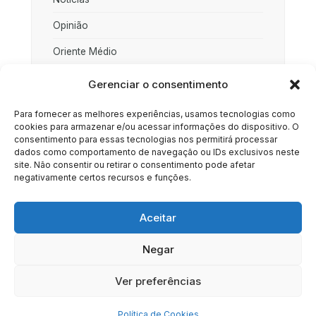
Opinião
Oriente Médio
Palestina
Gerenciar o consentimento
Política
Para fornecer as melhores experiências, usamos tecnologias como
cookies para armazenar e/ou acessar informações do dispositivo. O
Rússia
consentimento para essas tecnologias nos permitirá processar
dados como comportamento de navegação ou IDs exclusivos neste
Sociedade
site. Não consentir ou retirar o consentimento pode afetar
negativamente certos recursos e funções.
Uncategorized
Aceitar
Negar
HOME
SOBRE
BRASIL
DOE AGORA
Ver preferências
Copyright © 2020 - 2023 | Arresala Noticias™
Política de Cookies