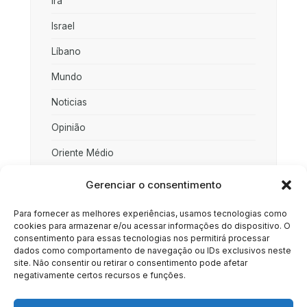
Irã
Israel
Líbano
Mundo
Noticias
Opinião
Oriente Médio
Palestina
Gerenciar o consentimento
Política
Para fornecer as melhores experiências, usamos tecnologias como
cookies para armazenar e/ou acessar informações do dispositivo. O
Rússia
consentimento para essas tecnologias nos permitirá processar
dados como comportamento de navegação ou IDs exclusivos neste
Sociedade
site. Não consentir ou retirar o consentimento pode afetar
negativamente certos recursos e funções.
Uncategorized