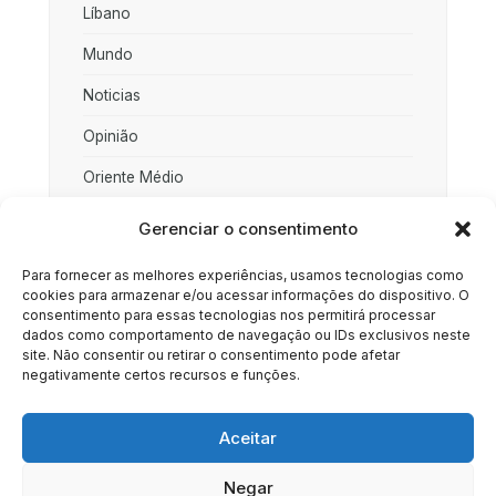
Líbano
Mundo
Noticias
Opinião
Oriente Médio
Palestina
Gerenciar o consentimento
Política
Para fornecer as melhores experiências, usamos tecnologias como
cookies para armazenar e/ou acessar informações do dispositivo. O
Rússia
consentimento para essas tecnologias nos permitirá processar
dados como comportamento de navegação ou IDs exclusivos neste
Sociedade
site. Não consentir ou retirar o consentimento pode afetar
negativamente certos recursos e funções.
Uncategorized
Aceitar
Negar