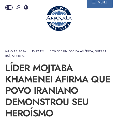
MENU
MAIO 15, 2026
•
10:27 PM
•
ESTADOS UNIDOS DA AMÉRICA
,
GUERRA
,
IRÃ
,
NOTICIAS
LÍDER MOJTABA
KHAMENEI AFIRMA QUE
POVO IRANIANO
DEMONSTROU SEU
HEROÍSMO