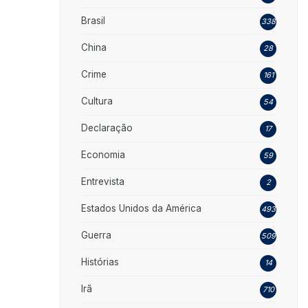
Brasil
338
China
28
Crime
161
Cultura
54
Declaração
17
Economia
59
Entrevista
2
Estados Unidos da América
493
Guerra
509
Histórias
14
Irã
710