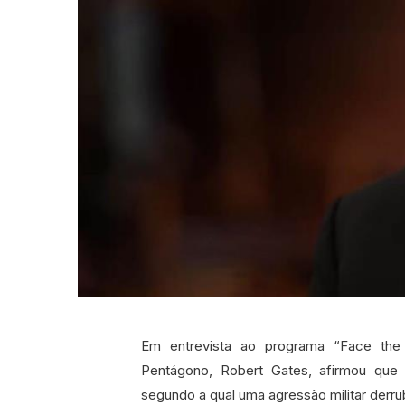
Em entrevista ao programa “Face th
Pentágono, Robert Gates, afirmou que 
segundo a qual uma agressão militar derrub