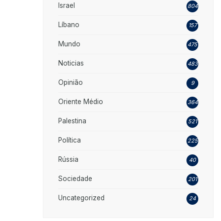
Israel
804
Líbano
157
Mundo
475
Noticias
483
Opinião
9
Oriente Médio
364
Palestina
521
Política
225
Rússia
40
Sociedade
201
Uncategorized
24