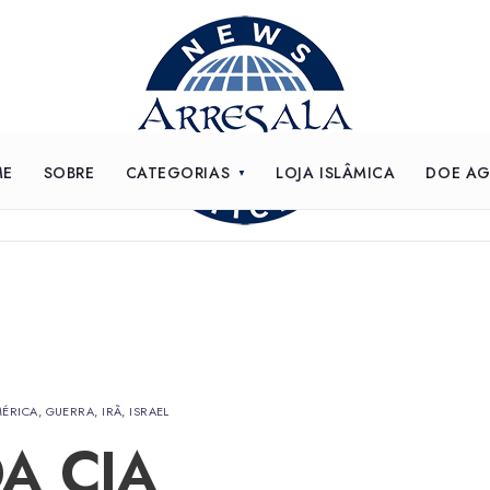
ME
SOBRE
CATEGORIAS
LOJA ISLÂMICA
DOE A
MÉRICA
,
GUERRA
,
IRÃ
,
ISRAEL
A CIA