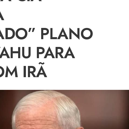
A
ADO” PLANO
YAHU PARA
OM IRÃ