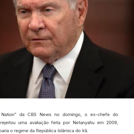
e Nation” da CBS News no domingo, o ex-chefe do
rejeitou uma avaliação feita por Netanyahu em 2009,
aria o regime da República Islâmica do Irã.