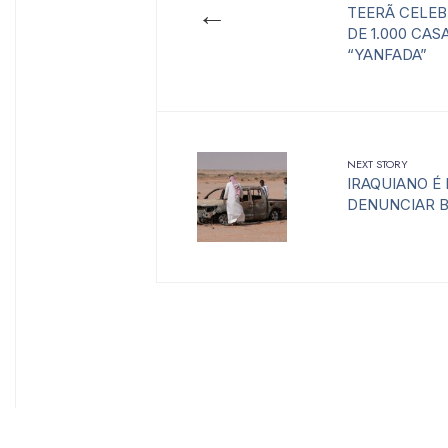
←
TEERÃ CELE
DE 1.000 CA
“YANFADA”
NEXT STORY
IRAQUIANO É
DENUNCIAR B