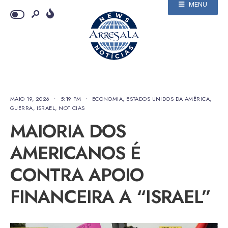
MENU
MAIO 19, 2026
•
5:19 PM
•
ECONOMIA
,
ESTADOS UNIDOS DA AMÉRICA
,
GUERRA
,
ISRAEL
,
NOTICIAS
MAIORIA DOS
AMERICANOS É
CONTRA APOIO
FINANCEIRA A “ISRAEL”