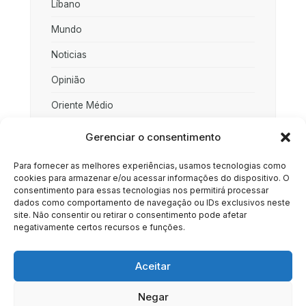
Líbano
Mundo
Noticias
Opinião
Oriente Médio
Palestina
Gerenciar o consentimento
Política
Para fornecer as melhores experiências, usamos tecnologias como
cookies para armazenar e/ou acessar informações do dispositivo. O
Rússia
consentimento para essas tecnologias nos permitirá processar
dados como comportamento de navegação ou IDs exclusivos neste
Sociedade
site. Não consentir ou retirar o consentimento pode afetar
negativamente certos recursos e funções.
Uncategorized
Aceitar
Negar