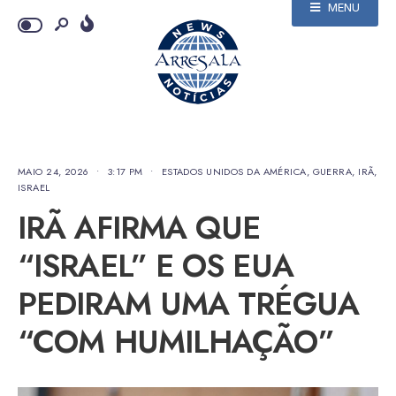
MENU
MAIO 24, 2026
•
3:17 PM
•
ESTADOS UNIDOS DA AMÉRICA
,
GUERRA
,
IRÃ
,
ISRAEL
IRÃ AFIRMA QUE
“ISRAEL” E OS EUA
PEDIRAM UMA TRÉGUA
“COM HUMILHAÇÃO”