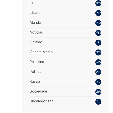
Israel
804
Líbano
157
Mundo
475
Noticias
483
Opinião
9
Oriente Médio
364
Palestina
521
Política
225
Rússia
40
Sociedade
201
Uncategorized
24