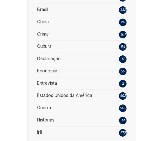
Brasil
338
China
28
Crime
161
Cultura
54
Declaração
17
Economia
59
Entrevista
2
Estados Unidos da América
493
Guerra
509
Histórias
14
Irã
710