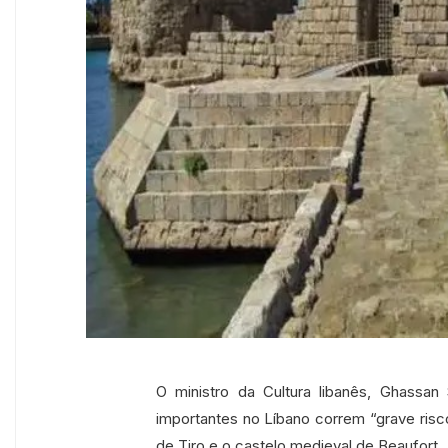
O ministro da Cultura libanês, Ghassan
importantes no Líbano correm “grave risc
de Tiro e o castelo medieval de Beaufort .