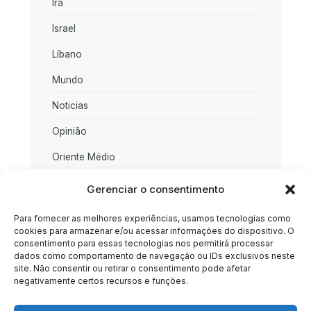
Irã
Israel
Líbano
Mundo
Noticias
Opinião
Oriente Médio
Palestina
Gerenciar o consentimento
Política
Para fornecer as melhores experiências, usamos tecnologias como
cookies para armazenar e/ou acessar informações do dispositivo. O
Rússia
consentimento para essas tecnologias nos permitirá processar
dados como comportamento de navegação ou IDs exclusivos neste
Sociedade
site. Não consentir ou retirar o consentimento pode afetar
negativamente certos recursos e funções.
Uncategorized