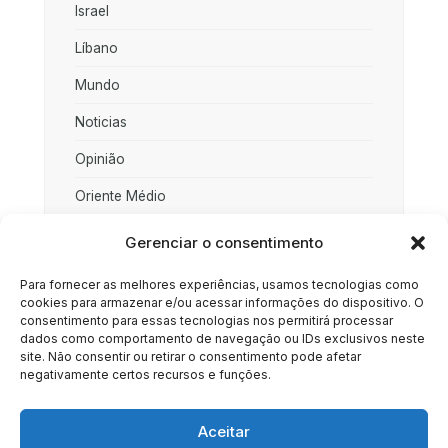
Israel
Líbano
Mundo
Noticias
Opinião
Oriente Médio
Palestina
Gerenciar o consentimento
Política
Para fornecer as melhores experiências, usamos tecnologias como
cookies para armazenar e/ou acessar informações do dispositivo. O
Rússia
consentimento para essas tecnologias nos permitirá processar
dados como comportamento de navegação ou IDs exclusivos neste
Sociedade
site. Não consentir ou retirar o consentimento pode afetar
negativamente certos recursos e funções.
Uncategorized
Aceitar