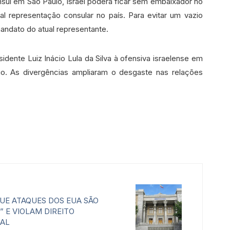
sul em São Paulo, Israel poderá ficar sem embaixador no
al representação consular no país. Para evitar um vazio
mandato do atual representante.
idente Luiz Inácio Lula da Silva à ofensiva israelense em
io. As divergências ampliaram o desgaste nas relações
QUE ATAQUES DOS EUA SÃO
” E VIOLAM DIREITO
NAL