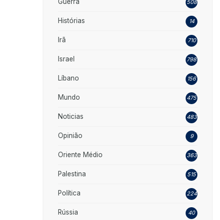
Guerra
508
Histórias
14
Irã
710
Israel
798
Líbano
156
Mundo
475
Noticias
483
Opinião
9
Oriente Médio
363
Palestina
515
Política
224
Rússia
40