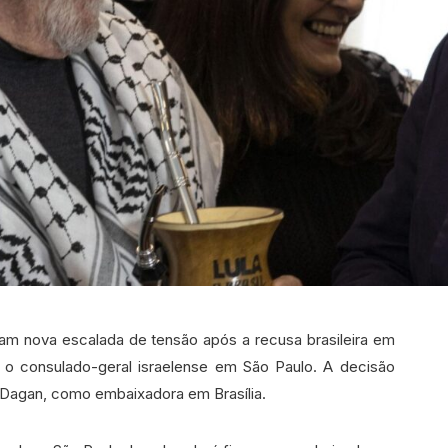
ntam nova escalada de tensão após a recusa brasileira em
 o consulado-geral israelense em São Paulo. A decisão
 Dagan, como embaixadora em Brasília.