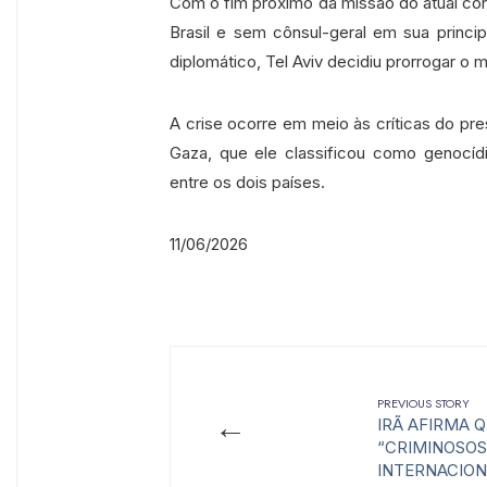
Com o fim próximo da missão do atual côn
Brasil e sem cônsul-geral em sua princip
diplomático, Tel Aviv decidiu prorrogar o 
A crise ocorre em meio às críticas do pres
Gaza, que ele classificou como genocíd
entre os dois países.
11/06/2026
PREVIOUS STORY
←
IRÃ AFIRMA 
“CRIMINOSOS
INTERNACIO