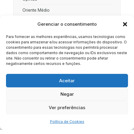
Oriente Médio
Palestina
Gerenciar o consentimento
Política
Para fornecer as melhores experiências, usamos tecnologias como
cookies para armazenar e/ou acessar informações do dispositivo. O
Rússia
consentimento para essas tecnologias nos permitirá processar
dados como comportamento de navegação ou IDs exclusivos neste
Sociedade
site. Não consentir ou retirar o consentimento pode afetar
negativamente certos recursos e funções.
Uncategorized
Aceitar
Negar
HOME
SOBRE
BRASIL
DOE AGORA
Ver preferências
Copyright © 2020 - 2023 | Arresala Noticias™
Política de Cookies