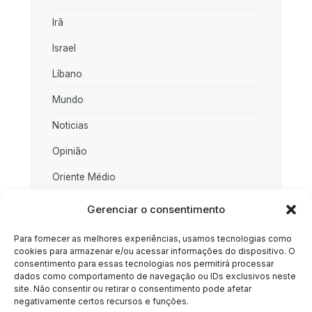
Irã
Israel
Líbano
Mundo
Noticias
Opinião
Oriente Médio
Palestina
Gerenciar o consentimento
Política
Para fornecer as melhores experiências, usamos tecnologias como
cookies para armazenar e/ou acessar informações do dispositivo. O
Rússia
consentimento para essas tecnologias nos permitirá processar
dados como comportamento de navegação ou IDs exclusivos neste
Sociedade
site. Não consentir ou retirar o consentimento pode afetar
negativamente certos recursos e funções.
Uncategorized