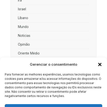
Irã
Israel
Líbano
Mundo
Noticias
Opinião
Oriente Médio
Palestina
Gerenciar o consentimento
Política
Para fornecer as melhores experiências, usamos tecnologias como
cookies para armazenar e/ou acessar informações do dispositivo. O
Rússia
consentimento para essas tecnologias nos permitirá processar
dados como comportamento de navegação ou IDs exclusivos neste
Sociedade
site. Não consentir ou retirar o consentimento pode afetar
negativamente certos recursos e funções.
Uncategorized