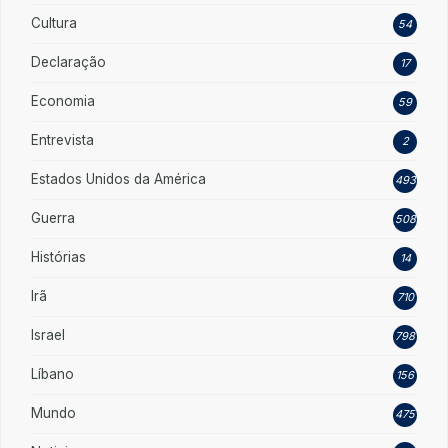
Cultura
54
Declaração
17
Economia
59
Entrevista
2
Estados Unidos da América
493
Guerra
508
Histórias
14
Irã
710
Israel
798
Líbano
156
Mundo
475