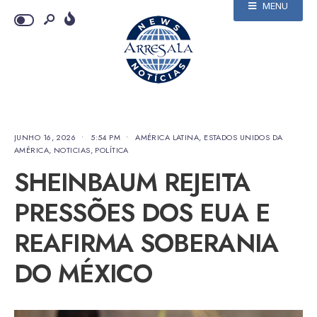
MENU
JUNHO 16, 2026
•
5:54 PM
•
AMÉRICA LATINA
,
ESTADOS UNIDOS DA
AMÉRICA
,
NOTICIAS
,
POLÍTICA
SHEINBAUM REJEITA
PRESSÕES DOS EUA E
REAFIRMA SOBERANIA
DO MÉXICO