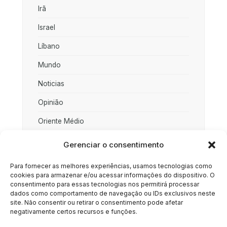
Irã
Israel
Líbano
Mundo
Noticias
Opinião
Oriente Médio
Palestina
Gerenciar o consentimento
Política
Para fornecer as melhores experiências, usamos tecnologias como
cookies para armazenar e/ou acessar informações do dispositivo. O
Rússia
consentimento para essas tecnologias nos permitirá processar
dados como comportamento de navegação ou IDs exclusivos neste
Sociedade
site. Não consentir ou retirar o consentimento pode afetar
negativamente certos recursos e funções.
Uncategorized