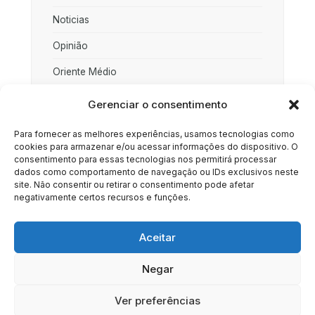
Noticias
Opinião
Oriente Médio
Palestina
Gerenciar o consentimento
Política
Para fornecer as melhores experiências, usamos tecnologias como
cookies para armazenar e/ou acessar informações do dispositivo. O
Rússia
consentimento para essas tecnologias nos permitirá processar
dados como comportamento de navegação ou IDs exclusivos neste
Sociedade
site. Não consentir ou retirar o consentimento pode afetar
negativamente certos recursos e funções.
Uncategorized
Aceitar
Negar
HOME
SOBRE
BRASIL
DOE AGORA
Ver preferências