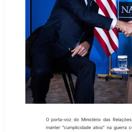
O porta-voz do Ministério das Relações
manter “cumplicidade ativa” na guerra c