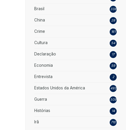
Brasil
338
China
28
Crime
161
Cultura
54
Declaração
17
Economia
59
Entrevista
2
Estados Unidos da América
493
Guerra
509
Histórias
14
Irã
710