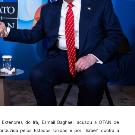
 Exteriores do Irã, Esmail Baghaei, acusou a OTAN de
onduzida pelos Estados Unidos e por “Israel” contra a