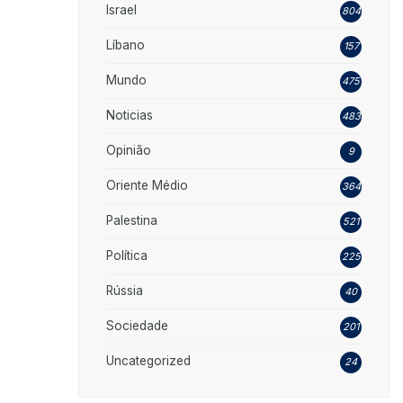
Israel
804
Líbano
157
Mundo
475
Noticias
483
Opinião
9
Oriente Médio
364
Palestina
521
Política
225
Rússia
40
Sociedade
201
Uncategorized
24