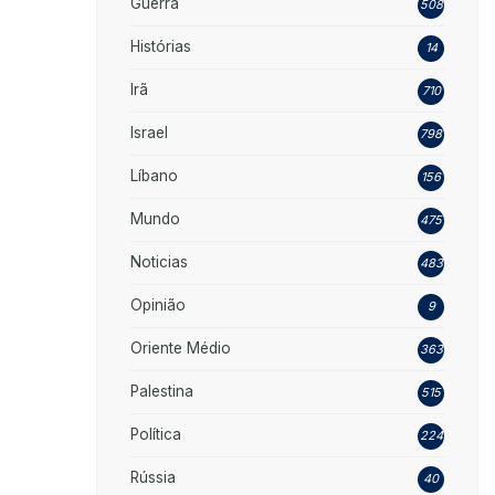
Guerra
508
Histórias
14
Irã
710
Israel
798
Líbano
156
Mundo
475
Noticias
483
Opinião
9
Oriente Médio
363
Palestina
515
Política
224
Rússia
40