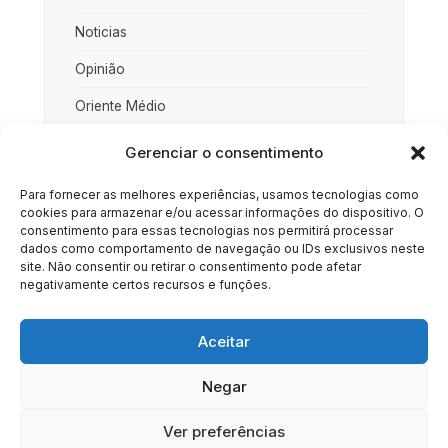
Noticias
Opinião
Oriente Médio
Palestina
Gerenciar o consentimento
Política
Para fornecer as melhores experiências, usamos tecnologias como
cookies para armazenar e/ou acessar informações do dispositivo. O
Rússia
consentimento para essas tecnologias nos permitirá processar
dados como comportamento de navegação ou IDs exclusivos neste
Sociedade
site. Não consentir ou retirar o consentimento pode afetar
negativamente certos recursos e funções.
Uncategorized
Aceitar
Negar
HOME
SOBRE
BRASIL
DOE AGORA
Ver preferências