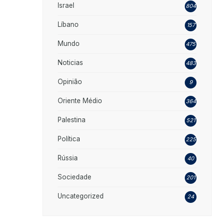
Israel
804
Líbano
157
Mundo
475
Noticias
483
Opinião
9
Oriente Médio
364
Palestina
521
Política
225
Rússia
40
Sociedade
201
Uncategorized
24