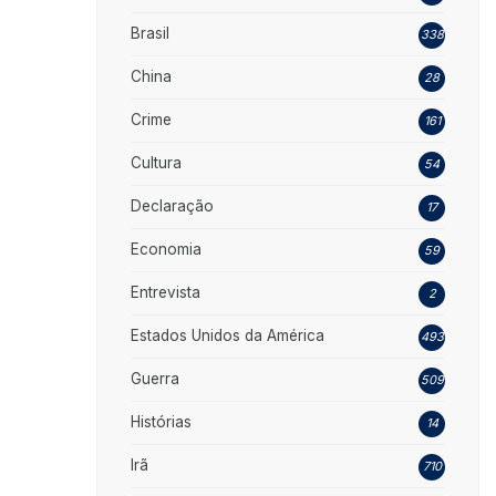
Brasil
338
China
28
Crime
161
Cultura
54
Declaração
17
Economia
59
Entrevista
2
Estados Unidos da América
493
Guerra
509
Histórias
14
Irã
710