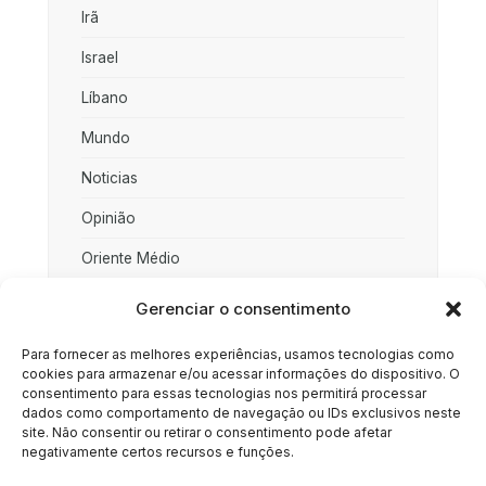
Irã
Israel
Líbano
Mundo
Noticias
Opinião
Oriente Médio
Palestina
Gerenciar o consentimento
Política
Para fornecer as melhores experiências, usamos tecnologias como
cookies para armazenar e/ou acessar informações do dispositivo. O
Rússia
consentimento para essas tecnologias nos permitirá processar
dados como comportamento de navegação ou IDs exclusivos neste
Sociedade
site. Não consentir ou retirar o consentimento pode afetar
negativamente certos recursos e funções.
Uncategorized