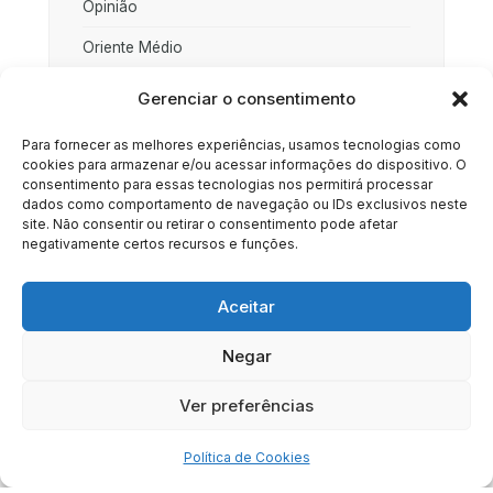
Opinião
Oriente Médio
Palestina
Gerenciar o consentimento
Política
Para fornecer as melhores experiências, usamos tecnologias como
cookies para armazenar e/ou acessar informações do dispositivo. O
Rússia
consentimento para essas tecnologias nos permitirá processar
dados como comportamento de navegação ou IDs exclusivos neste
Sociedade
site. Não consentir ou retirar o consentimento pode afetar
negativamente certos recursos e funções.
Uncategorized
Aceitar
Negar
HOME
SOBRE
BRASIL
DOE AGORA
Ver preferências
Copyright © 2020 - 2023 | Arresala Noticias™
Política de Cookies