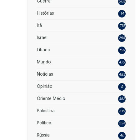
Guerra
508
Histórias
14
Irã
710
Israel
798
Líbano
156
Mundo
475
Noticias
483
Opinião
9
Oriente Médio
363
Palestina
515
Política
224
Rússia
40