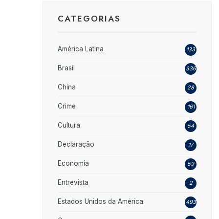
CATEGORIAS
América Latina
133
Brasil
336
China
28
Crime
161
Cultura
54
Declaração
17
Economia
59
Entrevista
2
Estados Unidos da América
493