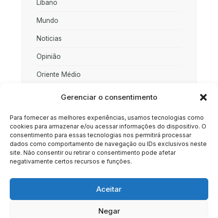
Líbano
Mundo
Noticias
Opinião
Oriente Médio
Palestina
Gerenciar o consentimento
Política
Para fornecer as melhores experiências, usamos tecnologias como
cookies para armazenar e/ou acessar informações do dispositivo. O
Rússia
consentimento para essas tecnologias nos permitirá processar
dados como comportamento de navegação ou IDs exclusivos neste
Sociedade
site. Não consentir ou retirar o consentimento pode afetar
negativamente certos recursos e funções.
Uncategorized
Aceitar
Negar