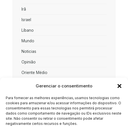
Irã
Israel
Líbano
Mundo
Noticias
Opinião
Oriente Médio
Palestina
Gerenciar o consentimento
Política
Para fornecer as melhores experiências, usamos tecnologias como
cookies para armazenar e/ou acessar informações do dispositivo. O
Rússia
consentimento para essas tecnologias nos permitirá processar
dados como comportamento de navegação ou IDs exclusivos neste
Sociedade
site. Não consentir ou retirar o consentimento pode afetar
negativamente certos recursos e funções.
Uncategorized