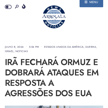
MENU
JULHO 8, 2026
•
5:06 PM
•
ESTADOS UNIDOS DA AMÉRICA
,
GUERRA
,
ISRAEL
,
NOTICIAS
IRÃ FECHARÁ ORMUZ E
DOBRARÁ ATAQUES EM
RESPOSTA A
AGRESSÕES DOS EUA