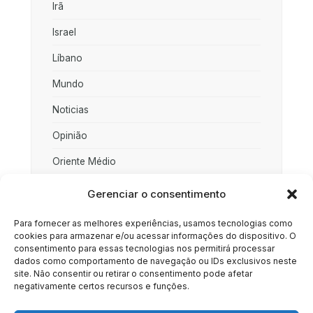
Irã
Israel
Líbano
Mundo
Noticias
Opinião
Oriente Médio
Palestina
Gerenciar o consentimento
Política
Para fornecer as melhores experiências, usamos tecnologias como
cookies para armazenar e/ou acessar informações do dispositivo. O
Rússia
consentimento para essas tecnologias nos permitirá processar
dados como comportamento de navegação ou IDs exclusivos neste
Sociedade
site. Não consentir ou retirar o consentimento pode afetar
negativamente certos recursos e funções.
Uncategorized