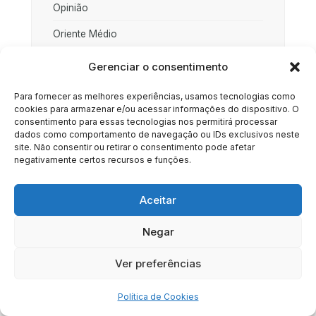
Opinião
Oriente Médio
Palestina
Gerenciar o consentimento
Política
Para fornecer as melhores experiências, usamos tecnologias como
cookies para armazenar e/ou acessar informações do dispositivo. O
Rússia
consentimento para essas tecnologias nos permitirá processar
dados como comportamento de navegação ou IDs exclusivos neste
Sociedade
site. Não consentir ou retirar o consentimento pode afetar
negativamente certos recursos e funções.
Uncategorized
Aceitar
Negar
HOME
SOBRE
BRASIL
DOE AGORA
Ver preferências
Copyright © 2020 - 2023 | Arresala Noticias™
Política de Cookies