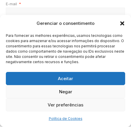
E-mail
*
Gerenciar o consentimento
Site
Para fornecer as melhores experiências, usamos tecnologias como
cookies para armazenar e/ou acessar informações do dispositivo. O
consentimento para essas tecnologias nos permitirá processar
dados como comportamento de navegação ou IDs exclusivos neste
site. Não consentir ou retirar o consentimento pode afetar
negativamente certos recursos e funções.
Aceitar
Negar
HOME
SOBRE
BRASIL
DOE AGORA
Ver preferências
Copyright © 2020 - 2023 | Arresala Noticias™
Política de Cookies